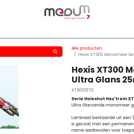
owfilm
Transfers
Silhouette
Graphtec
Hard-/Sof
Alle producten
Hexis XT300 Monomeer la
Hexis XT300 
Ultra Glans 
XT3001370
Serie Holeshot Hex'trem X
Ultra Glanzende monomeer g
Laminaat bestaande uit een 
is gecoat met een permanente
name aanbevolen voor toepas