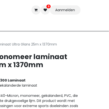
0
Aanmelden
t-ware
Inkten
Tools
Nieuwe Producten
Onderste
minaat Ultra Glans 25m x 1370mm
Monomeer laminaat
25m x 1370mm
T300 Laminaat
ekalanderde laminaat
340-Micron, monomeer, gekalanderd, PVC, die
 drukgevoelige lijm. Dit product wordt met
singen voor extreme sports doeleinden zoals