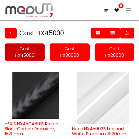
0
Cast HX45000
Cast
Cast
Cast
HX45000
HX30000
HX20000
HEXIS HX45CA891B Raven
Black Carbon Premium,
Hexis HX45002B Lapland
1520mm
White Premium, 1520mm