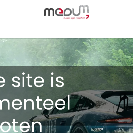
owfilm
Transfers
Silhouette
Graphtec
Hard-/Sof
 site is
enteel
loten