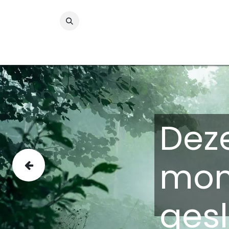
Folies
Printmedia
Laminaten
Wind
Deze
mom
Vorige
ges