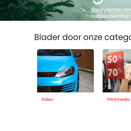
Word partner van
lakbescherming. 
Blader door onze categ
Folies
Printmedia