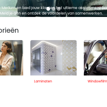
 Medum en bied jouw klanten het ultieme assortiment a
Meld je aan en ontdek de voordelen van samenwerken.
orieën
Laminaten
Windowfil