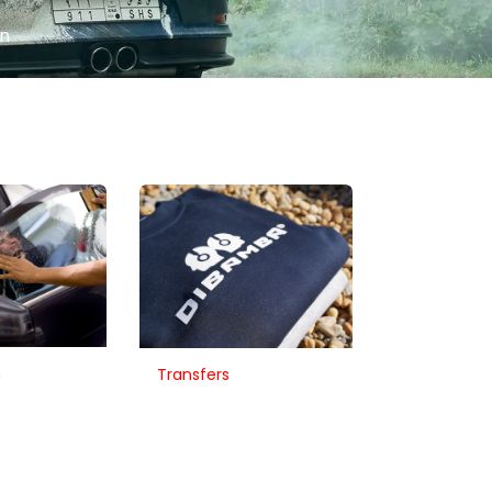
an
m
Transfers