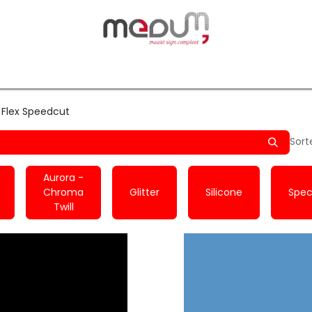
owfilm
Transfers
Silhouette
Graphtec
Hard-/Sof
 Flex Speedcut
Sort
Aurora -
Chroma
Glitter
Silicone
Spec
Twill