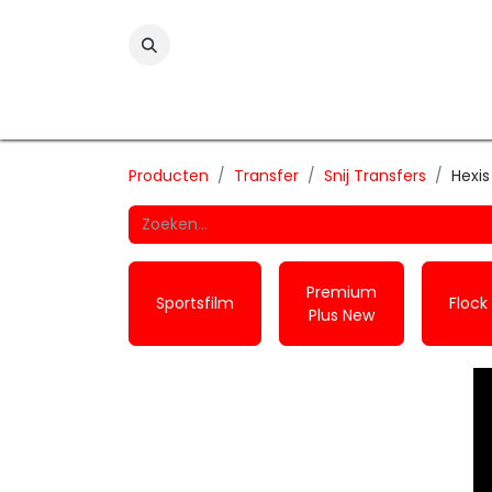
Folies
Printmedia
Laminaten
Wind
Producten
Transfer
Snij Transfers
Hexis
Premium
Sportsfilm
Flock
Plus New