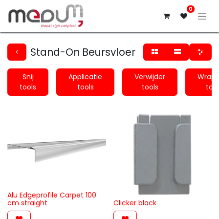
0
Stand-On Beursvloer
Snij
Applicatie
Verwijder
Wrapp
tools
tools
tools
tool
Alu Edgeprofile Carpet 100
cm straight
Clicker black