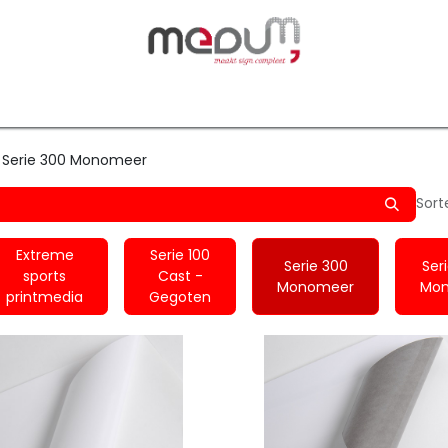
owfilm
Transfers
Silhouette
Graphtec
Hard-/Sof
Serie 300 Monomeer
Sort
Extreme
Serie 100
Serie 300
Ser
sports
Cast -
Monomeer
Mo
printmedia
Gegoten