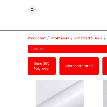
Folies
Printmedia
Laminaten
Wind
Producten
Printmedia
Printmedia Hexis
Serie 200
Microperforated
Polymeer