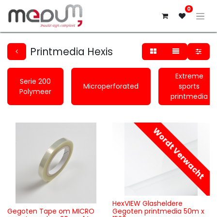
0
Printmedia Hexis
Extreme
Serie 200
Microperforated
sports
Polymeer
printmedia
Wordt Verwacht
HexVIEW Glasheldere
Gegoten Tape om MICRO
Gegoten printmedia 50m x