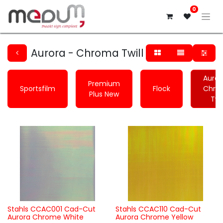
0
Aurora - Chroma Twill
Auror
Premium
Sportsfilm
Flock
Chro
Plus New
Twil
Stahls CCAC001 Cad-Cut
Stahls CCAC110 Cad-Cut
Aurora Chrome White
Aurora Chrome Yellow