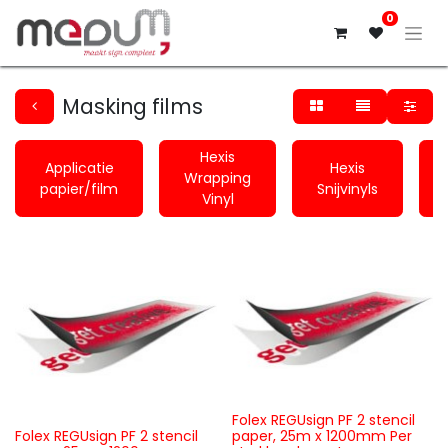
0
Masking films
Hexis
Applicatie
Hexis
Wrapping
papier/film
Snijvinyls
Vinyl
Folex REGUsign PF 2 stencil
Folex REGUsign PF 2 stencil
paper, 25m x 1200mm Per