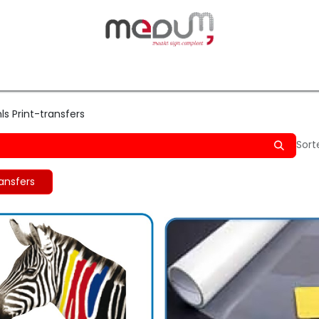
owfilm
Transfers
Silhouette
Graphtec
Hard-/Sof
ls Print-transfers
Sort
ransfers