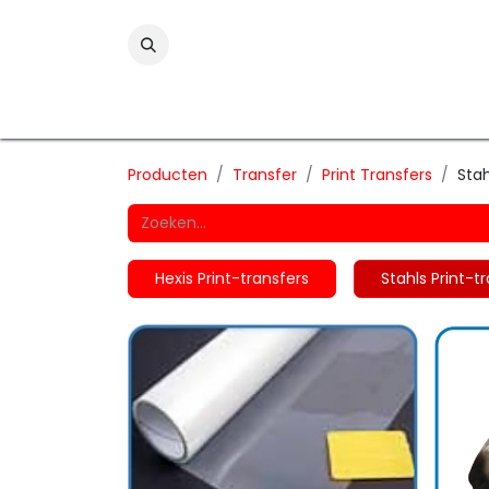
Folies
Printmedia
Laminaten
Wind
Producten
Transfer
Print Transfers
Stah
Hexis Print-transfers
Stahls Print-t