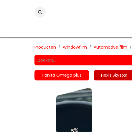
Folies
Printmedia
Laminaten
Wind
Producten
Windowfilm
Automotive film
Hanita Omega plus
Hexis Skystar