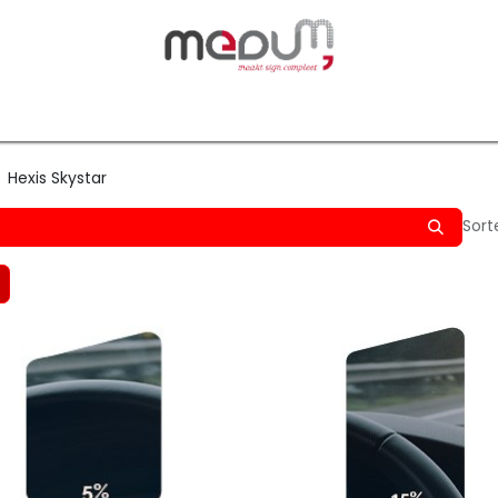
owfilm
Transfers
Silhouette
Graphtec
Hard-/Sof
Hexis Skystar
Sort