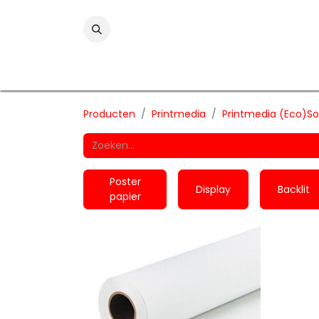
Folies
Printmedia
Laminaten
Wind
Producten
Printmedia
Printmedia (Eco)So
Poster
Display
Backlit
papier