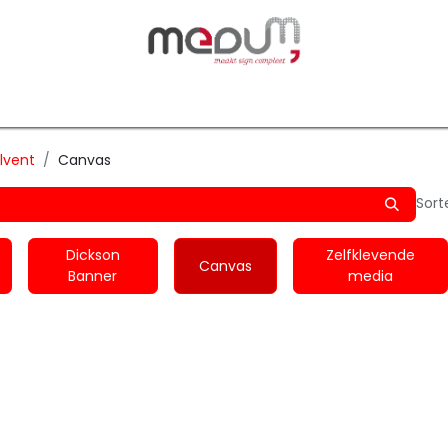
owfilm
Transfers
Silhouette
Graphtec
Hard-/Sof
lvent
Canvas
Sort
Dickson
Zelfklevende
Canvas
Banner
media