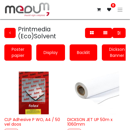
0
Printmedia
(Eco)Solvent
Poster
Dickson
Display
Backlit
papier
Banner
CLP Adhesive P WO, A4 / 50
DICKSON JET UP 50m x
vel doos
1060mm