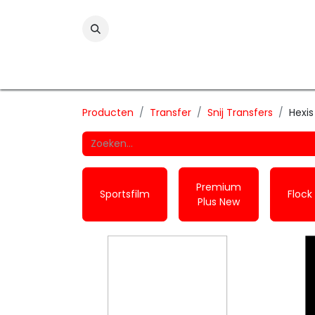
Folies
Printmedia
Laminaten
Wind
Producten
Transfer
Snij Transfers
Hexis
Premium
Sportsfilm
Flock
Plus New