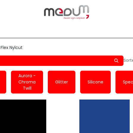
owfilm
Transfers
Silhouette
Graphtec
Hard-/Sof
 Flex Nylcut
Sort
Aurora -
Chroma
Glitter
Silicone
Spec
Twill