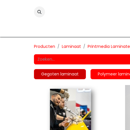
Folies
Printmedia
Laminaten
Wind
Producten
Laminaat
Printmedia Laminat
Gegoten laminaat
Polymeer lamin