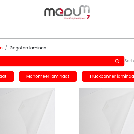
owfilm
Transfers
Silhouette
Graphtec
Hard-/Sof
en
Gegoten laminaat
Sort
aat
Monomeer laminaat
Truckbanner laminaa