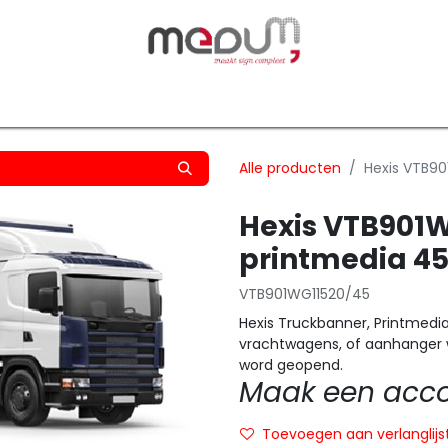
owfilm
Transfers
Silhouette
Graphtec
Hard-/Sof
Alle producten
Hexis VTB9
Hexis VTB901W
printmedia 4
VTB901WG11520/45
Hexis Truckbanner, Printmedia
vrachtwagens, of aanhanger w
word geopend.
Maak een accou
Toevoegen aan verlanglijs