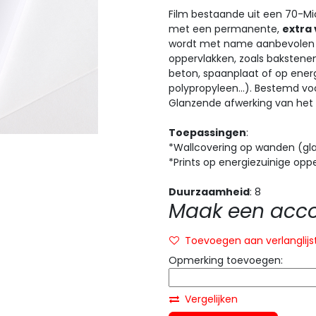
Film bestaande uit een 70-Mic
met een permanente,
extra
wordt met name aanbevolen 
oppervlakken, zoals bakstenen
beton, spaanplaat of op ener
polypropyleen...). Bestemd voo
Glanzende afwerking van het 
Toepassingen
:
*Wallcovering op wanden (gl
*Prints op energiezuinige opp
Duurzaamheid
: 8
Maak een accou
Toevoegen aan verlanglijs
Opmerking toevoegen:
Vergelijken