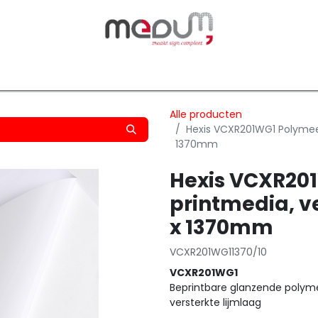
owfilm
Transfers
Silhouette
Graphtec
Hard-/Sof
Alle producten
Hexis VCXR201WG1 Polymeer
1370mm
Hexis VCXR20
printmedia, v
x 1370mm
VCXR201WG11370/10
VCXR201WG1
Beprintbare glanzende polyme
versterkte lijmlaag