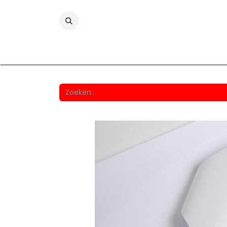
Folies
Printmedia
Laminaten
Wind