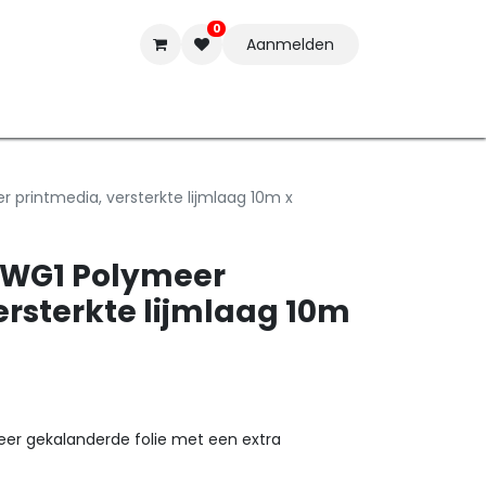
0
Aanmelden
t-ware
Inkten
Tools
Nieuwe Producten
Onderste
 printmedia, versterkte lijmlaag 10m x
1WG1 Polymeer
ersterkte lijmlaag 10m
er gekalanderde folie met een extra