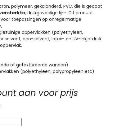
ron, polymeer, gekalanderd, PVC, die is gecoat
 versterkte
, drukgevoelige lijm. Dit product
voor toepassingen op onregelmatige
,
giezuinige oppervlakken (polyethyleen,
r solvent, eco-solvent, latex- en UV-inkjetdruk.
oppervlak.
adde of getextureerde wanden)
ervlakken (polyethyleen, polypropyleen etc)
nt aan voor prijs
t