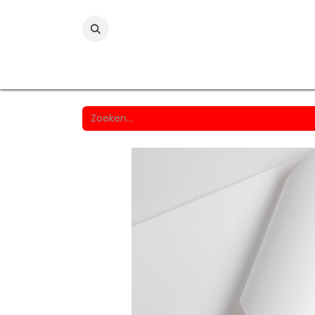
Folies
Printmedia
Laminaten
Wind