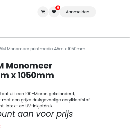
0
Aanmelden
t-ware
Inkten
Tools
Nieuwe Producten
Onderste
1WM Monomeer printmedia 45m x 1050mm
WM Monomeer
5m x 1050mm
taat uit een 100-Micron gekalanderd,
met een grijze drukgevoelige acrylkleefstof.
t, latex- en UV-inkjetdruk.
nt aan voor prijs
t