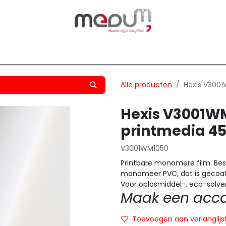
owfilm
Transfers
Silhouette
Graphtec
Hard-/Sof
Alle producten
Hexis V300
Hexis V3001
printmedia 4
V3001WM1050
Printbare monomere film. Bes
monomeer PVC, dat is gecoat 
Voor oplosmiddel-, eco-solven
Maak een accou
Toevoegen aan verlanglijs