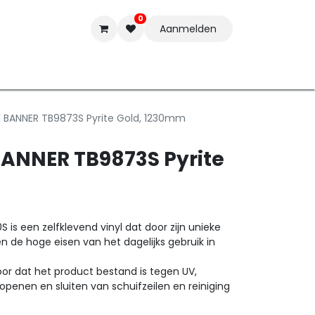
0
Aanmelden
t-ware
Inkten
Tools
Nieuwe Producten
Onderste
 BANNER TB9873S Pyrite Gold, 1230mm
ANNER TB9873S Pyrite
 is een zelfklevend vinyl dat door zijn unieke
n de hoge eisen van het dagelijks gebruik in
or dat het product bestand is tegen UV,
penen en sluiten van schuifzeilen en reiniging