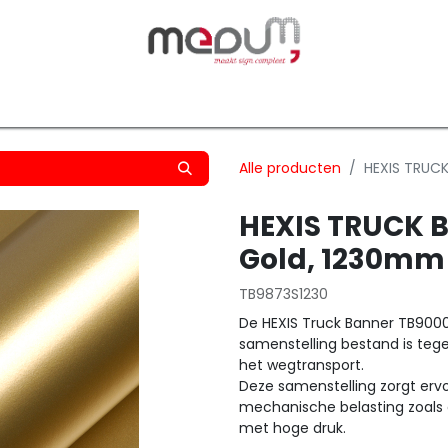
owfilm
Transfers
Silhouette
Graphtec
Hard-/Sof
Alle producten
HEXIS TRUCK
HEXIS TRUCK B
Gold, 1230mm
TB9873S1230
De HEXIS Truck Banner TB9000S
samenstelling bestand is tege
het wegtransport.
Deze samenstelling zorgt ervo
mechanische belasting zoals o
met hoge druk.