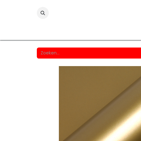
Folies
Printmedia
Laminaten
Wind