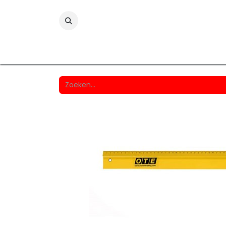
Folies
Printmedia
Laminaten
Wind