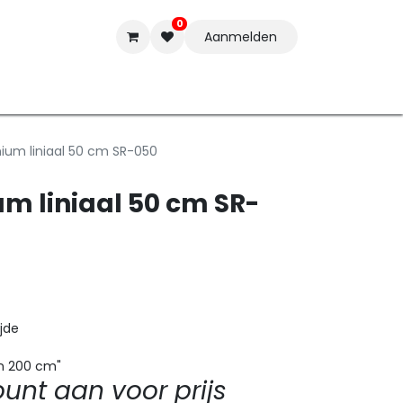
0
Aanmelden
t-ware
Inkten
Tools
Nieuwe Producten
Onderste
ium liniaal 50 cm SR-050
m liniaal 50 cm SR-
ijde
 en 200 cm
"
nt aan voor prijs