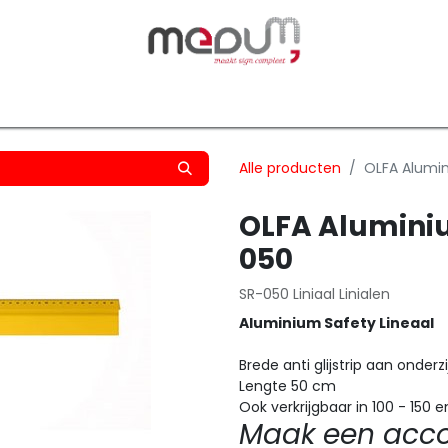
owfilm
Transfers
Silhouette
Graphtec
Hard-/Sof
Alle producten
OLFA Alumin
OLFA Aluminiu
050
SR-050 Liniaal Linialen
Aluminium Safety Lineaal
Brede anti glijstrip aan onderz
Lengte 50 cm
Ook verkrijgbaar in 100 - 150
Maak een accou