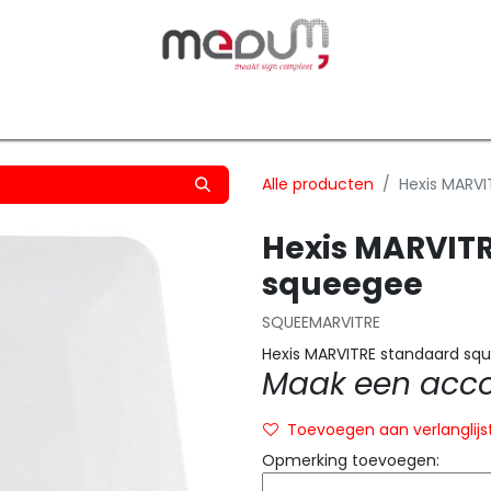
owfilm
Transfers
Silhouette
Graphtec
Hard-/Sof
Alle producten
Hexis MARV
Hexis MARVIT
squeegee
SQUEEMARVITRE
Hexis MARVITRE standaard sq
Maak een accou
Toevoegen aan verlanglijs
Opmerking toevoegen: