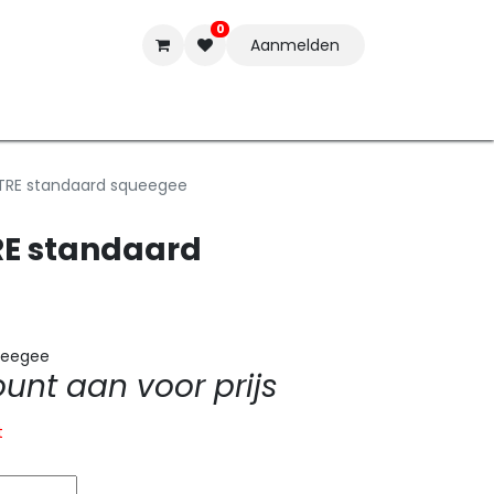
0
Aanmelden
t-ware
Inkten
Tools
Nieuwe Producten
Onderste
ITRE standaard squeegee
RE standaard
ueegee
nt aan voor prijs
t