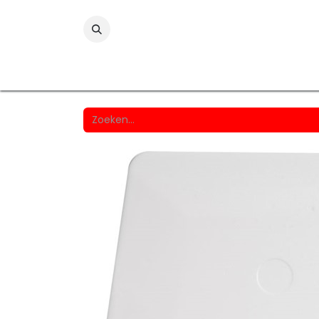
Folies
Printmedia
Laminaten
Wind