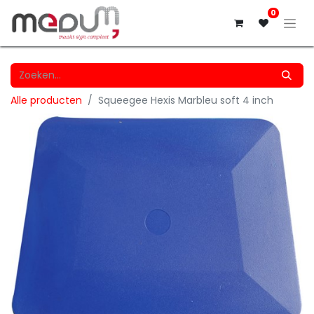
0
Alle producten
Squeegee Hexis Marbleu soft 4 inch