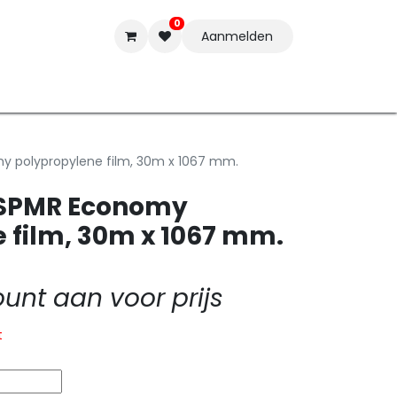
0
Aanmelden
t-ware
Inkten
Tools
Nieuwe Producten
Onderste
my polypropylene film, 30m x 1067 mm.
t SPMR Economy
 film, 30m x 1067 mm.
nt aan voor prijs
t