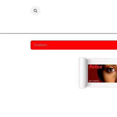
Folies
Printmedia
Laminaten
Wind