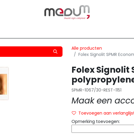
owfilm
Transfers
Silhouette
Graphtec
Hard-/Sof
Alle producten
Folex Signolit SPMR Econo
Folex Signoli
polypropylene
SPMR-1067/30-REST-1151
Maak een accou
Toevoegen aan verlanglijs
Opmerking toevoegen: