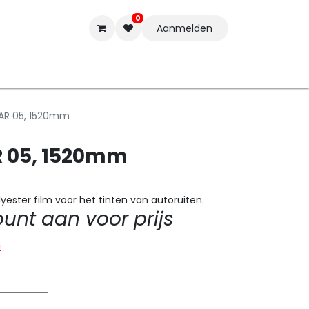
0
Aanmelden
t-ware
Inkten
Tools
Nieuwe Producten
Onderste
TAR 05, 1520mm
R 05, 1520mm
ester film voor het tinten van autoruiten.
nt aan voor prijs
t