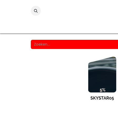
Folies
Printmedia
Laminaten
Wind