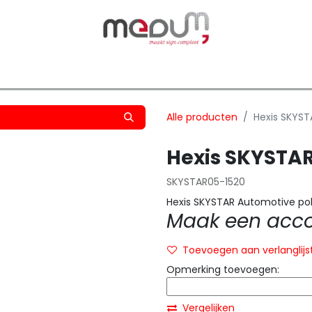
owfilm
Transfers
Silhouette
Graphtec
Hard-/Sof
Alle producten
Hexis SKYS
Hexis SKYSTA
SKYSTAR05-1520
Hexis SKYSTAR Automotive poly
Maak een accou
Toevoegen aan verlanglijs
Opmerking toevoegen:
Vergelijken