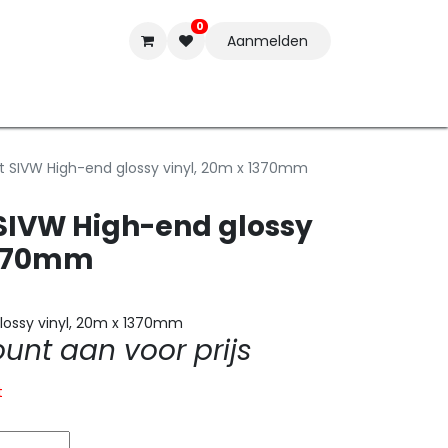
0
Aanmelden
t-ware
Inkten
Tools
Nieuwe Producten
Onderste
lit SIVW High-end glossy vinyl, 20m x 1370mm
 SIVW High-end glossy
1370mm
glossy vinyl, 20m x 1370mm
nt aan voor prijs
t