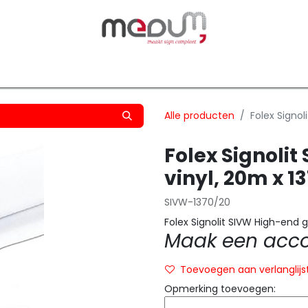
owfilm
Transfers
Silhouette
Graphtec
Hard-/Sof
Alle producten
Folex Signo
Folex Signolit
vinyl, 20m x 
SIVW-1370/20
Folex Signolit SIVW High-end 
Maak een accou
Toevoegen aan verlanglijs
Opmerking toevoegen: