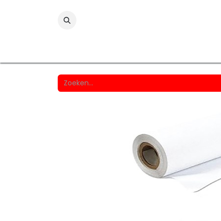
Folies
Printmedia
Laminaten
Wind