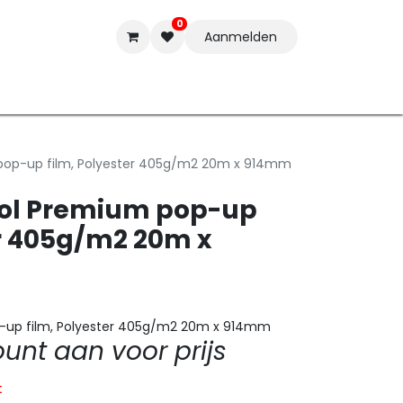
0
Aanmelden
t-ware
Inkten
Tools
Nieuwe Producten
Onderste
pop-up film, Polyester 405g/m2 20m x 914mm
Sol Premium pop-up
er 405g/m2 20m x
-up film, Polyester 405g/m2 20m x 914mm
nt aan voor prijs
t