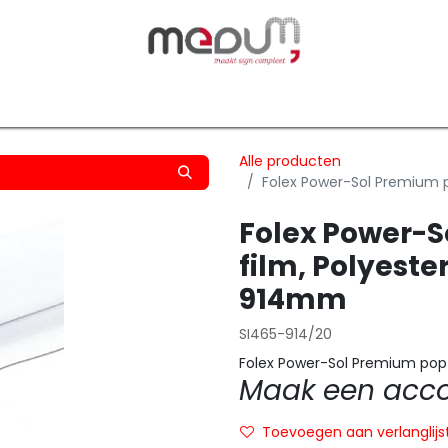
owfilm
Transfers
Silhouette
Graphtec
Hard-/Sof
Alle producten
Folex Power-Sol Premium 
Folex Power-
film, Polyest
914mm
SI465-914/20
Folex Power-Sol Premium pop
Maak een accou
Toevoegen aan verlanglijs