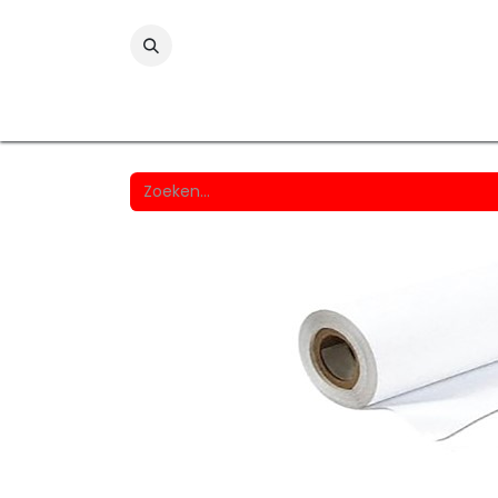
Folies
Printmedia
Laminaten
Wind