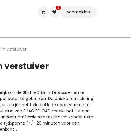
0
Aanmelden
t-ware
Inkten
Tools
Nieuwe Producten
Onderste
in verstuiver
n verstuiver
ijk om de SKINTAC films te wassen en te
l water te gebruiken. De unieke formulering
ns van je met folie beklede oppervlakken te
mulering van SHAG RELOAD maakt het tot een
randeert professionele resultaten zonder risico
te tijdspanne (+/- 20 minuten voor een
tenkant).