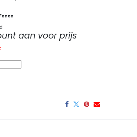
yFence
ad
nt aan voor prijs
t