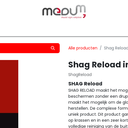
owfilm
Transfers
Silhouette
Graphtec
Hard-/Sof
Alle producten
Shag Reload 
Shag Reload i
ShagReload
SHAG Reload
SHAG RELOAD maakt het mogel
beschermen zonder een druppe
maakt het mogelijk om de gla
herstellen. De complexe for
uniek product. Dit product ga
op krassen en in een zeer kor
volledige reiniging van de bui