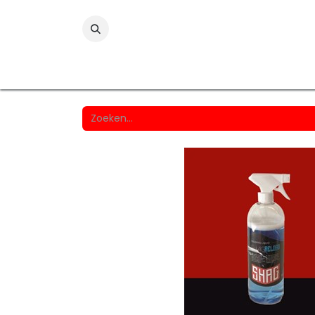
Folies
Printmedia
Laminaten
Wind