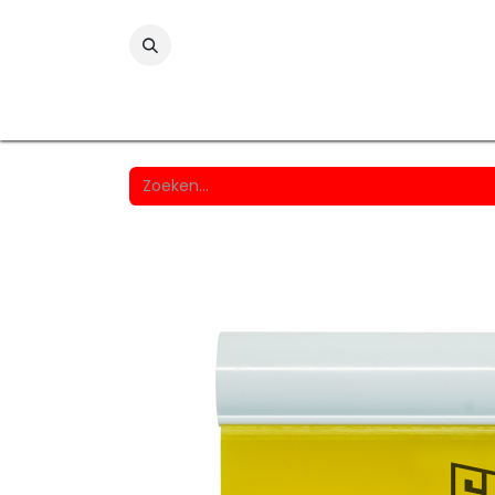
Folies
Printmedia
Laminaten
Wind