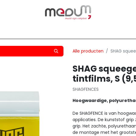
owfilm
Transfers
Silhouette
Graphtec
Hard-/Sof
Alle producten
SHAG squeeg
SHAG squeege
tintfilms, S (
SHAGFENCES
Hoogwaardige, polyurethaa
De SHAGFENCE is van hoogwaar
applicaties
.
De kunststof grip
grip. Het zachte, polyurethaa
de montage met het grootste