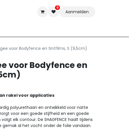
0
Aanmelden
t-ware
Inkten
Tools
Nieuwe Producten
Onderste
ee voor Bodyfence en tintfilms, S (9,5cm)
e voor Bodyfence en
9,5cm)
n rakel voor applicaties
dig polyurethaan en ontwikkeld voor natte
 zorgt voor een goede stijfheid en een goede
n volgt elk contour. De SHAGFENCE haalt tijdens
 gemak al het vocht onder de folie vandaan.