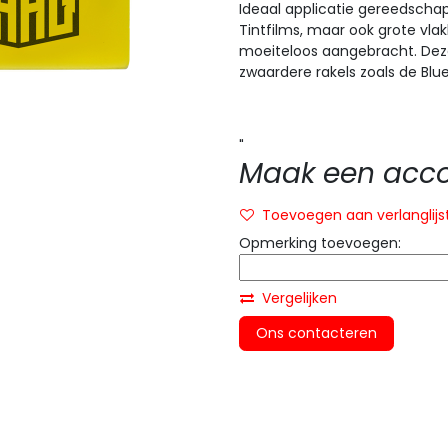
Ideaal applicatie gereedsch
Tintfilms, maar ook grote vla
moeiteloos aangebracht.
Dez
zwaardere rakels zoals de Bl
"
Maak een accou
Toevoegen aan verlanglijs
Opmerking toevoegen:
Vergelijken
Ons contacteren