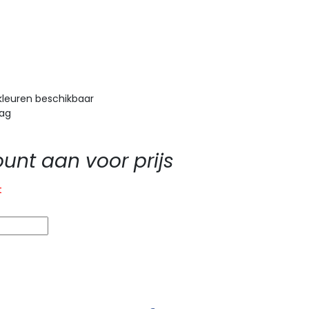
kleuren beschikbaar
aag
nt aan voor prijs
t