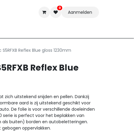
0
Aanmelden
t-ware
Inkten
Tools
Nieuwe Producten
Onderste
c S5RFXB Reflex Blue gloss 1230mm
S5RFXB Reflex Blue
 zich uitstekend snijden en pellen. Dankzij
ormbare aard is zij uitstekend geschikt voor
auto. De folie is voor verschillende doeleinden
 serie is perfect voor het beplakken van
n als buiten) borden en autobeletteringen.
ht gebogen oppervlakken.