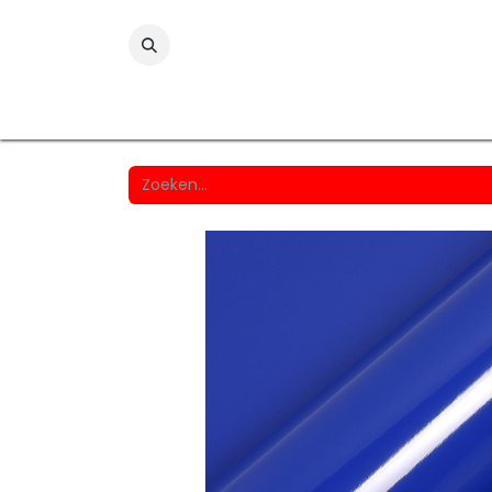
Folies
Printmedia
Laminaten
Wind