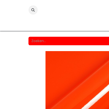
Folies
Printmedia
Laminaten
Wind