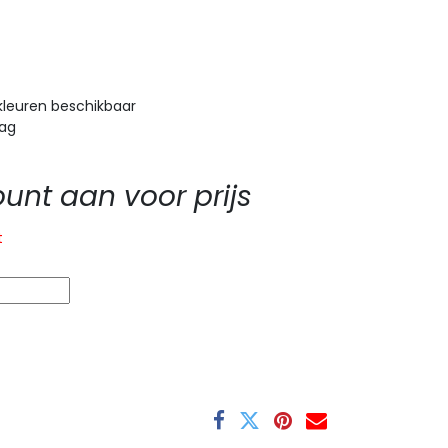
kleuren beschikbaar
aag
nt aan voor prijs
t