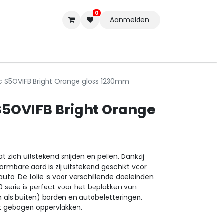
0
Aanmelden
t-ware
Inkten
Tools
Nieuwe Producten
Onderste
c S5OVIFB Bright Orange gloss 1230mm
S5OVIFB Bright Orange
 zich uitstekend snijden en pellen. Dankzij
ormbare aard is zij uitstekend geschikt voor
auto. De folie is voor verschillende doeleinden
 serie is perfect voor het beplakken van
n als buiten) borden en autobeletteringen.
ht gebogen oppervlakken.