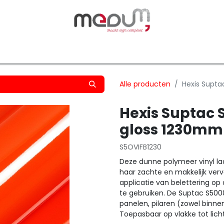
owfilm
Transfers
Silhouette
Graphtec
Hard-/Sof
Alle producten
Hexis Supta
Hexis Suptac 
gloss 1230mm
S5OVIFB1230
Deze dunne polymeer vinyl laat
haar zachte en makkelijk verv
applicatie van belettering op 
te gebruiken. De Suptac S5000
panelen, pilaren (zowel binne
Toepasbaar op vlakke tot lic