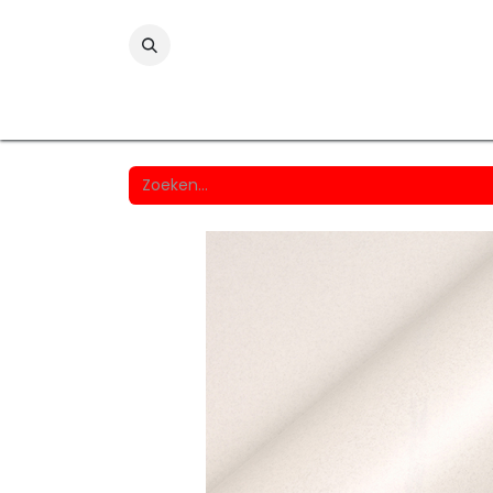
Folies
Printmedia
Laminaten
Wind