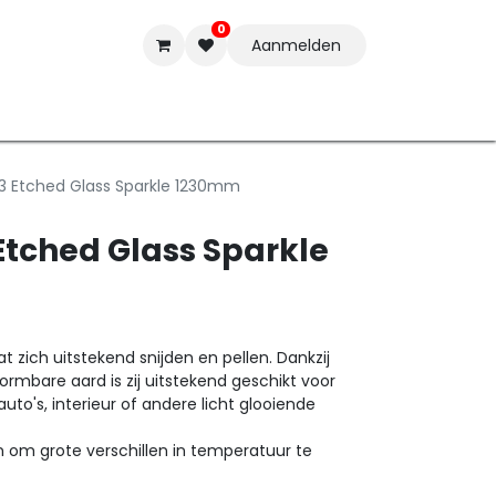
0
Aanmelden
t-ware
Inkten
Tools
Nieuwe Producten
Onderste
3 Etched Glass Sparkle 1230mm
Etched Glass Sparkle
 zich uitstekend snijden en pellen. Dankzij
ormbare aard is zij uitstekend geschikt voor
auto's, interieur of andere licht glooiende
en om grote verschillen in temperatuur te