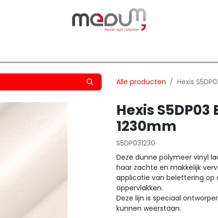
owfilm
Transfers
Silhouette
Graphtec
Hard-/Sof
Alle producten
Hexis S5DP0
Hexis S5DP03 
1230mm
S5DP031230
Deze dunne polymeer vinyl laat
haar zachte en makkelijk verv
applicatie van belettering op 
oppervlakken.
Deze lijn is speciaal ontworp
kunnen weerstaan.