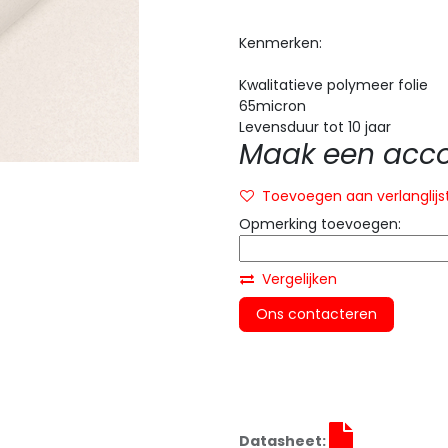
Kenmerken:
Kwalitatieve polymeer folie
65micron
Levensduur tot 10 jaar
Maak een accou
Toevoegen aan verlanglijs
Opmerking toevoegen:
Vergelijken
Ons contacteren
Datasheet: