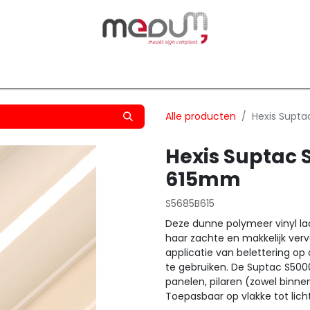
owfilm
Transfers
Silhouette
Graphtec
Hard-/Sof
Alle producten
Hexis Supta
Hexis Suptac 
615mm
S5685B615
Deze dunne polymeer vinyl laat
haar zachte en makkelijk verv
applicatie van belettering op 
te gebruiken. De Suptac S5000
panelen, pilaren (zowel binne
Toepasbaar op vlakke tot lic