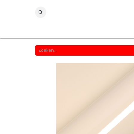
Folies
Printmedia
Laminaten
Wind