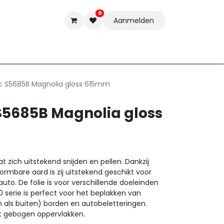
0
Aanmelden
t-ware
Inkten
Tools
Nieuwe Producten
Onderste
c S5685B Magnolia gloss 615mm
S5685B Magnolia gloss
 zich uitstekend snijden en pellen. Dankzij
ormbare aard is zij uitstekend geschikt voor
auto. De folie is voor verschillende doeleinden
 serie is perfect voor het beplakken van
n als buiten) borden en autobeletteringen.
ht gebogen oppervlakken.