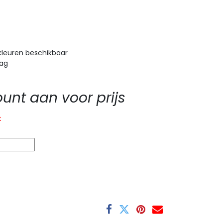
kleuren beschikbaar
aag
nt aan voor prijs
t