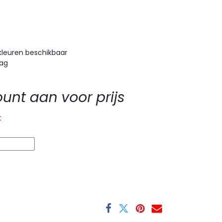
kleuren beschikbaar
aag
nt aan voor prijs
t