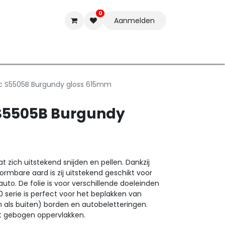
0
Aanmelden
t-ware
Inkten
Tools
Nieuwe Producten
Onderste
ac S5505B Burgundy gloss 615mm
 S5505B Burgundy
 zich uitstekend snijden en pellen. Dankzij
ormbare aard is zij uitstekend geschikt voor
auto. De folie is voor verschillende doeleinden
 serie is perfect voor het beplakken van
n als buiten) borden en autobeletteringen.
ht gebogen oppervlakken.