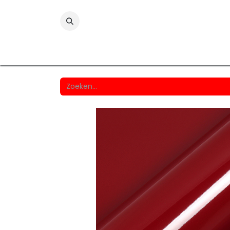
Folies
Printmedia
Laminaten
Wind