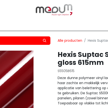
owfilm
Transfers
Silhouette
Graphtec
Hard-/Sof
Alle producten
Hexis Supt
Hexis Suptac
gloss 615mm
S5505B615
Deze dunne polymeer vinyl laat
haar zachte en makkelijk verv
applicatie van belettering op 
te gebruiken. De Suptac S5000
panelen, pilaren (zowel binne
Toepasbaar op vlakke tot lic