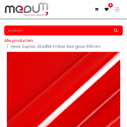
0
Alle producten
Hexis Suptac S5485B Ember Red gloss 615mm