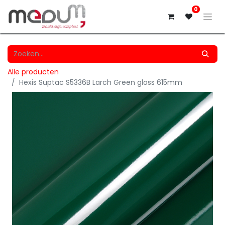
0
Alle producten
Hexis Suptac S5336B Larch Green gloss 615mm