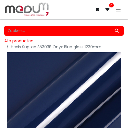
0
Alle producten
Hexis Suptac S5303B Onyx Blue gloss 1230mm