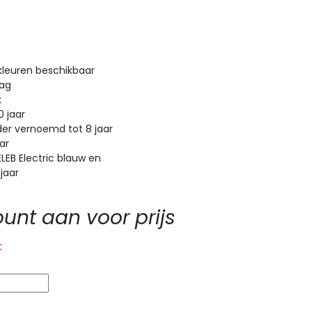
kleuren beschikbaar
aag
;
 jaar
r vernoemd tot 8 jaar
ar
B Electric blauw en
 jaar
nt aan voor prijs
t