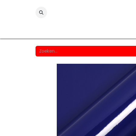
Folies
Printmedia
Laminaten
Wind