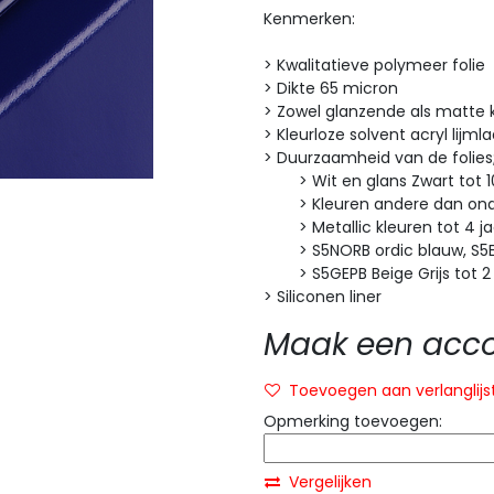
Kenmerken:
> Kwalitatieve polymeer folie
> Dikte 65 micron
> Zowel glanzende als matte 
> Kleurloze solvent acryl lijml
> Duurzaamheid van de folies
> Wit en glans Zwart tot 10
> Kleuren andere dan onde
> Metallic kleuren tot 4 ja
> S5NORB ordic blauw, S5ELE
> S5GEPB Beige Grijs tot 2
> Siliconen liner
Maak een accou
Toevoegen aan verlanglijs
Opmerking toevoegen:
Vergelijken