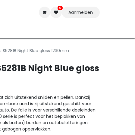
0
Aanmelden
t-ware
Inkten
Tools
Nieuwe Producten
Onderste
c S5281B Night Blue gloss 1230mm
S5281B Night Blue gloss
 zich uitstekend snijden en pellen. Dankzij
ormbare aard is zij uitstekend geschikt voor
auto. De folie is voor verschillende doeleinden
 serie is perfect voor het beplakken van
n als buiten) borden en autobeletteringen.
ht gebogen oppervlakken.