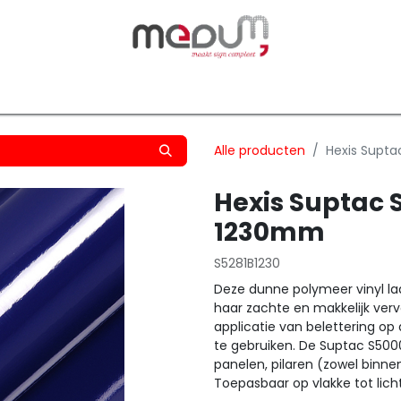
owfilm
Transfers
Silhouette
Graphtec
Hard-/Sof
Alle producten
Hexis Supta
Hexis Suptac 
1230mm
S5281B1230
Deze dunne polymeer vinyl laat
haar zachte en makkelijk verv
applicatie van belettering op 
te gebruiken. De Suptac S5000
panelen, pilaren (zowel binne
Toepasbaar op vlakke tot lic