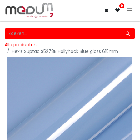
0
Alle producten
Hexis Suptac S5278B Hollyhock Blue gloss 615mm