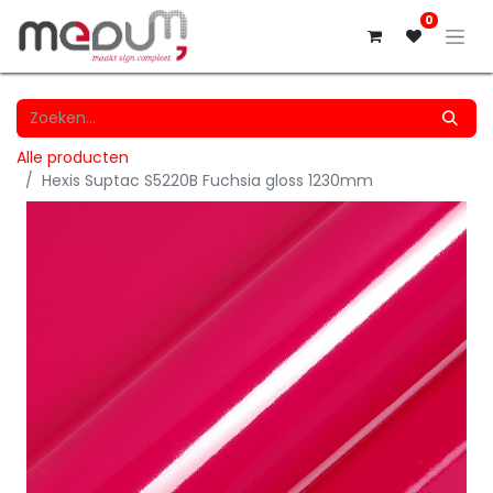
0
Alle producten
Hexis Suptac S5220B Fuchsia gloss 1230mm