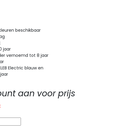
kleuren beschikbaar
aag
;
 jaar
r vernoemd tot 8 jaar
ar
B Electric blauw en
 jaar
nt aan voor prijs
t