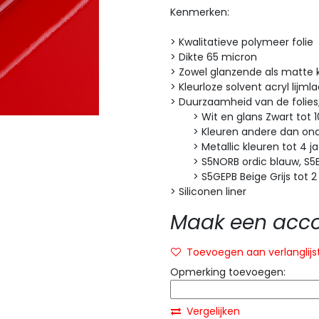
Kenmerken:
> Kwalitatieve polymeer folie
> Dikte 65 micron
> Zowel glanzende als matte 
> Kleurloze solvent acryl lijml
> Duurzaamheid van de folies
> Wit en glans Zwart tot 10
> Kleuren andere dan onde
> Metallic kleuren tot 4 ja
> S5NORB ordic blauw, S5ELE
> S5GEPB Beige Grijs tot 2
> Siliconen liner
Maak een accou
Toevoegen aan verlanglijs
Opmerking toevoegen:
Vergelijken