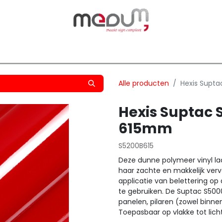
owfilm
Transfers
Silhouette
Graphtec
Hard-/Sof
Alle producten
Hexis Supta
Hexis Suptac 
615mm
S5200B615
Deze dunne polymeer vinyl laat
haar zachte en makkelijk verv
applicatie van belettering op 
te gebruiken. De Suptac S5000
panelen, pilaren (zowel binne
Toepasbaar op vlakke tot lic