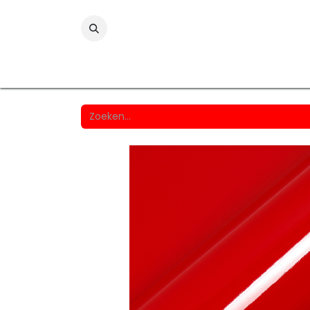
Folies
Printmedia
Laminaten
Wind