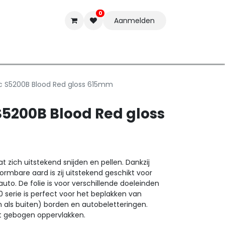
0
Aanmelden
t-ware
Inkten
Tools
Nieuwe Producten
Onderste
c S5200B Blood Red gloss 615mm
S5200B Blood Red gloss
 zich uitstekend snijden en pellen. Dankzij
ormbare aard is zij uitstekend geschikt voor
auto. De folie is voor verschillende doeleinden
 serie is perfect voor het beplakken van
n als buiten) borden en autobeletteringen.
ht gebogen oppervlakken.