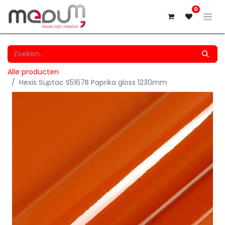
0
Alle producten
Hexis Suptac S5167B Paprika gloss 1230mm