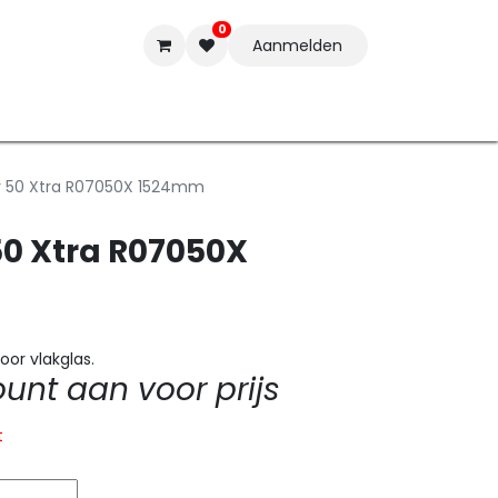
0
Aanmelden
t-ware
Inkten
Tools
Nieuwe Producten
Onderste
er 50 Xtra R07050X 1524mm
50 Xtra R07050X
oor vlakglas.
nt aan voor prijs
t