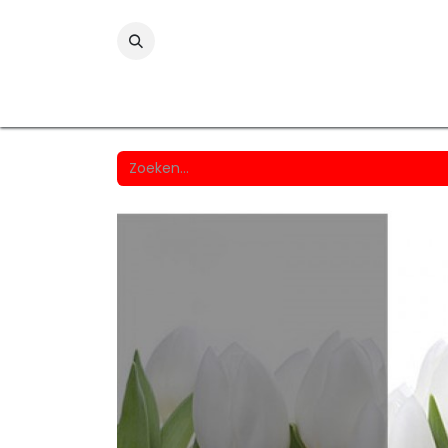
Folies
Printmedia
Laminaten
Wind