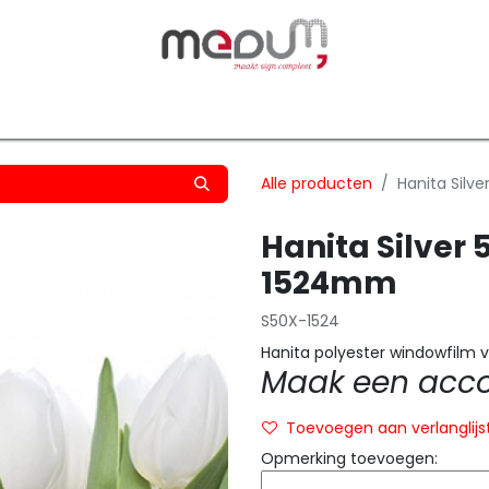
owfilm
Transfers
Silhouette
Graphtec
Hard-/Sof
Alle producten
Hanita Silv
Hanita Silver 
1524mm
S50X-1524
Hanita polyester windowfilm v
Maak een accou
Toevoegen aan verlanglijs
Opmerking toevoegen: