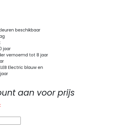
kleuren beschikbaar
aag
;
 jaar
r vernoemd tot 8 jaar
ar
B Electric blauw en
 jaar
nt aan voor prijs
t