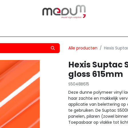
owfilm
Transfers
Silhouette
Graphtec
Hard-/Sof
Alle producten
Hexis Supt
Hexis Suptac
gloss 615mm
S5048B615
Deze dunne polymeer vinyl laat
haar zachte en makkelijk verv
applicatie van belettering op 
te gebruiken. De Suptac S5000
panelen, pilaren (zowel binne
Toepasbaar op vlakke tot lic