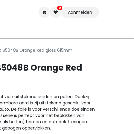
0
Aanmelden
t-ware
Inkten
Tools
Nieuwe Producten
Onderste
ac S5048B Orange Red gloss 615mm
 S5048B Orange Red
 zich uitstekend snijden en pellen. Dankzij
ormbare aard is zij uitstekend geschikt voor
auto. De folie is voor verschillende doeleinden
 serie is perfect voor het beplakken van
n als buiten) borden en autobeletteringen.
ht gebogen oppervlakken.