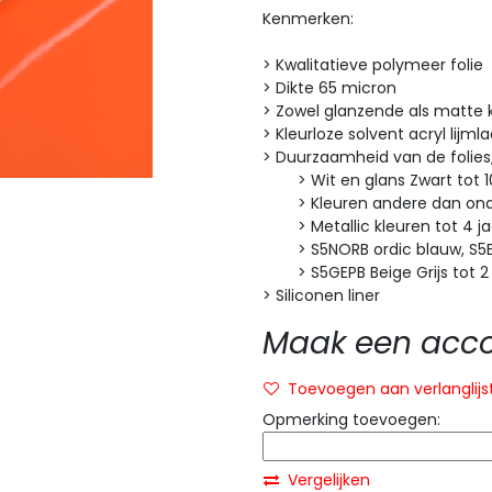
Kenmerken:
> Kwalitatieve polymeer folie
> Dikte 65 micron
> Zowel glanzende als matte 
> Kleurloze solvent acryl lijml
> Duurzaamheid van de folies
> Wit en glans Zwart tot 10
> Kleuren andere dan onde
> Metallic kleuren tot 4 ja
> S5NORB ordic blauw, S5ELE
> S5GEPB Beige Grijs tot 2
> Siliconen liner
Maak een accou
Toevoegen aan verlanglijs
Opmerking toevoegen:
Vergelijken