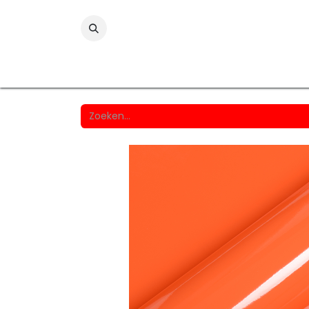
Folies
Printmedia
Laminaten
Wind