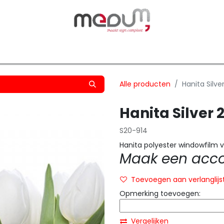
owfilm
Transfers
Silhouette
Graphtec
Hard-/Sof
Alle producten
Hanita Silv
Hanita Silver
S20-914
Hanita polyester windowfilm v
Maak een accou
Toevoegen aan verlanglijs
Opmerking toevoegen:
Vergelijken