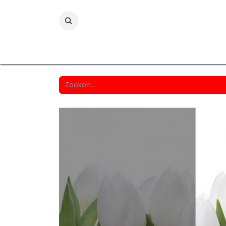
Folies
Printmedia
Laminaten
Wind