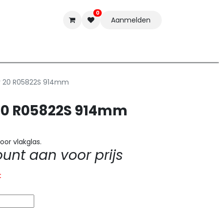
0
Aanmelden
t-ware
Inkten
Tools
Nieuwe Producten
Onderste
er 20 R05822S 914mm
 20 R05822S 914mm
oor vlakglas.
nt aan voor prijs
t