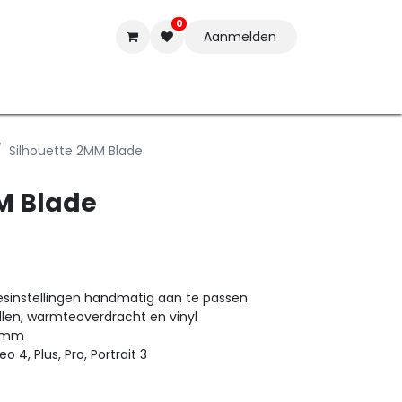
0
Aanmelden
t-ware
Inkten
Tools
Nieuwe Producten
Onderste
Silhouette 2MM Blade
M Blade
sinstellingen handmatig aan te passen
vellen, warmteoverdracht en vinyl
2 mm
, Plus, Pro, Portrait 3