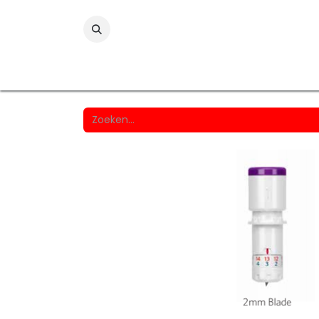
Folies
Printmedia
Laminaten
Wind