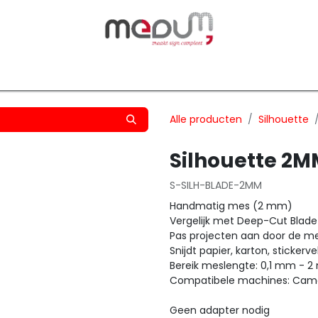
owfilm
Transfers
Silhouette
Graphtec
Hard-/Sof
Alle producten
Silhouette
Silhouette 2M
S-SILH-BLADE-2MM
Handmatig mes (2 mm)
Vergelijk met Deep-Cut Blade
Pas projecten aan door de me
Snijdt papier, karton, sticker
Bereik meslengte: 0,1 mm - 
Compatibele machines: Cameo 4
Geen adapter nodig