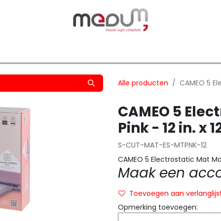
owfilm
Transfers
Silhouette
Graphtec
Hard-/Sof
Alle producten
CAMEO 5 Elec
CAMEO 5 Elect
Pink - 12 in. x 12
S-CUT-MAT-ES-MTPNK-12
CAMEO 5 Electrostatic Mat Matte
Maak een accou
Toevoegen aan verlanglijs
Opmerking toevoegen: