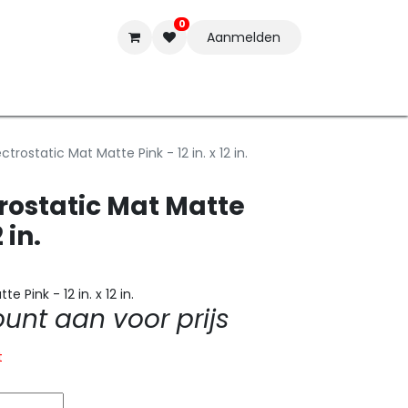
0
Aanmelden
t-ware
Inkten
Tools
Nieuwe Producten
Onderste
trostatic Mat Matte Pink - 12 in. x 12 in.
rostatic Mat Matte
 in.
 Pink - 12 in. x 12 in.
nt aan voor prijs
t