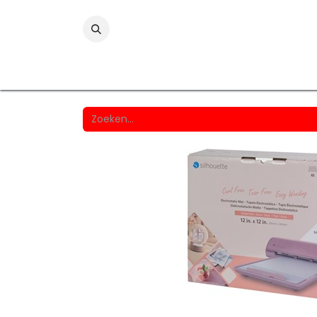
Folies
Printmedia
Laminaten
Wind