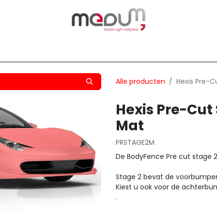
owfilm
Transfers
Silhouette
Graphtec
Hard-/Sof
Alle producten
Hexis Pre-C
Hexis Pre-Cut
Mat
PRSTAGE2M
De BodyFence Pre cut stage 
Stage 2 bevat de voorbumper
Kiest u ook voor de achterbump
.