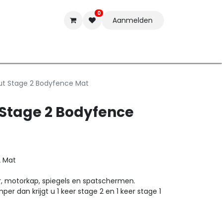
0
Aanmelden
t-ware
Inkten
Tools
Nieuwe Producten
Onderste
ut Stage 2 Bodyfence Mat
 Stage 2 Bodyfence
2 Mat
, motorkap, spiegels en spatschermen.
er dan krijgt u 1 keer stage 2 en 1 keer stage 1