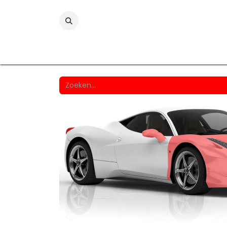
Folies
Printmedia
Laminaten
Wind