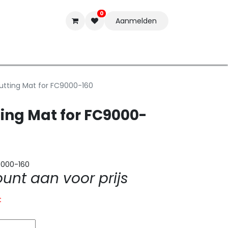
0
Aanmelden
t-ware
Inkten
Tools
Nieuwe Producten
Onderste
tting Mat for FC9000-160
ing Mat for FC9000-
9000-160
nt aan voor prijs
t