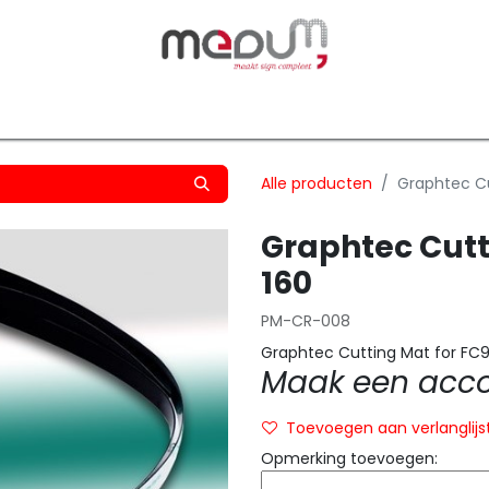
owfilm
Transfers
Silhouette
Graphtec
Hard-/Sof
Alle producten
Graphtec Cu
Graphtec Cutt
160
PM-CR-008
Graphtec Cutting Mat for FC
Maak een accou
Toevoegen aan verlanglijs
Opmerking toevoegen: