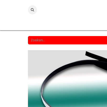
Folies
Printmedia
Laminaten
Wind