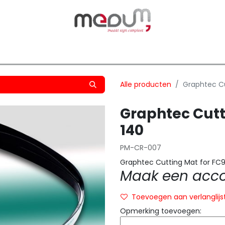
owfilm
Transfers
Silhouette
Graphtec
Hard-/Sof
Alle producten
Graphtec C
Graphtec Cutt
140
PM-CR-007
Graphtec Cutting Mat for FC
Maak een accou
Toevoegen aan verlanglijs
Opmerking toevoegen: