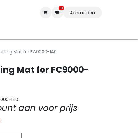
0
Aanmelden
t-ware
Inkten
Tools
Nieuwe Producten
Onderste
utting Mat for FC9000-140
ing Mat for FC9000-
9000-140
nt aan voor prijs
t