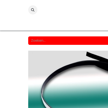
Folies
Printmedia
Laminaten
Wind