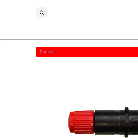
Folies
Printmedia
Laminaten
Wind