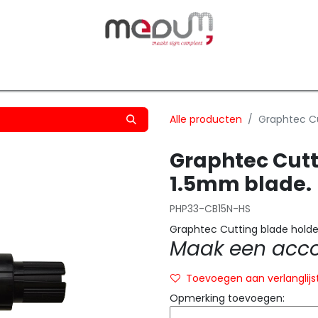
owfilm
Transfers
Silhouette
Graphtec
Hard-/Sof
Alle producten
Graphtec Cu
Graphtec Cutt
1.5mm blade.
PHP33-CB15N-HS
Graphtec Cutting blade holde
Maak een accou
Toevoegen aan verlanglijs
Opmerking toevoegen: