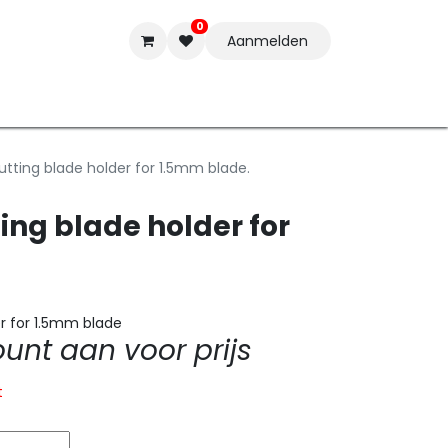
0
Aanmelden
t-ware
Inkten
Tools
Nieuwe Producten
Onderste
tting blade holder for 1.5mm blade.
ing blade holder for
r for 1.5mm blade
nt aan voor prijs
t